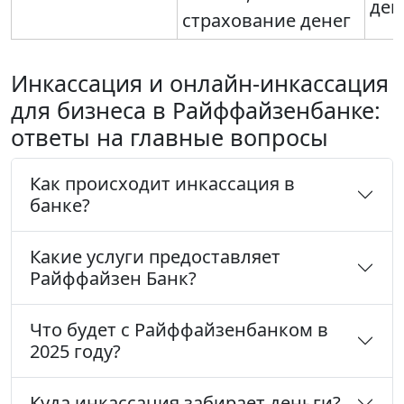
ден
страхование денег
Инкассация и онлайн-инкассация
для бизнеса в Райффайзенбанке:
ответы на главные вопросы
Как происходит инкассация в
банке?
Какие услуги предоставляет
Райффайзен Банк?
Что будет с Райффайзенбанком в
2025 году?
Куда инкассация забирает деньги?