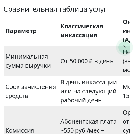
Сравнительная таблица услуг
Онл
Классическая
Параметр
инк
инкассация
(АД
Нет
Минимальная
От 50 000 ₽ в день
(за
сумма выручки
мод
В день инкассации
Срок зачисления
Мом
или на следующий
средств
15 
рабочий день
Ори
Абонентская плата
от 
Комиссия
~550 руб./мес +
сум