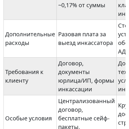
~0,17% от суммы
кла
инк
Сто
Дополнительные
Разовая плата за
уст
расходы
выезд инкассатора
обс
АД
Договор,
Дог
Требования к
документы
тех
клиенту
юрлица/ИП, формы
усл
инкассации
инс
Централизованный
Кру
договор,
дос
Особые условия
бесплатные сейф-
стр
пакеты,