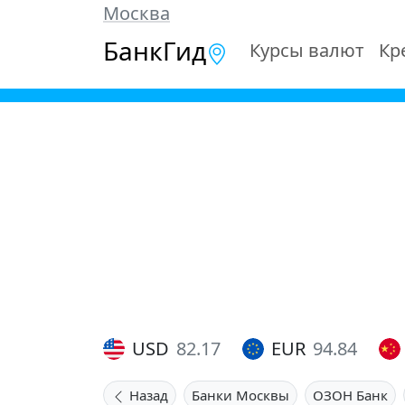
Москва
БанкГид
Курсы валют
Кр
USD
82.17
EUR
94.84
Назад
Банки Москвы
ОЗОН Банк