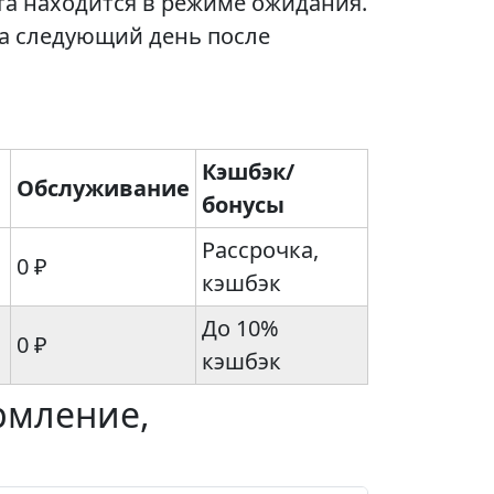
та находится в режиме ожидания.
а следующий день после
Кэшбэк/
Обслуживание
бонусы
Рассрочка,
0 ₽
кэшбэк
До 10%
0 ₽
кэшбэк
рмление,