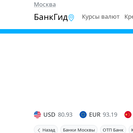
Москва
БанкГид
Курсы валют
Кр
USD
80.93
EUR
93.19
Назад
Банки Москвы
ОТП Банк