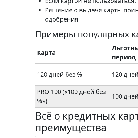
Если картой не пользоваться
Решение о выдаче карты прин
одобрения.
Примеры популярных к
Льготн
Карта
период
120 дней без %
120 дне
PRO 100 («100 дней без
100 дне
%»)
Всё о кредитных кар
преимущества