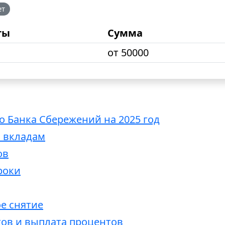
ет
ты
Сумма
от 50000
 Банка Сбережений на 2025 год
 вкладам
ов
роки
е снятие
ов и выплата процентов