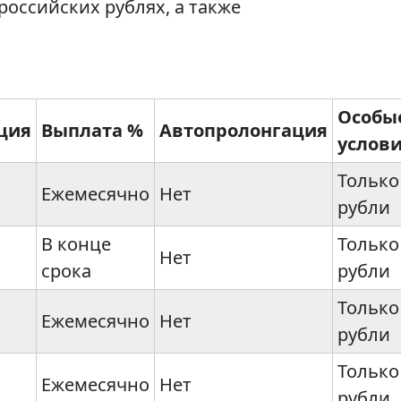
оссийских рублях, а также
Особы
ция
Выплата %
Автопролонгация
услов
Только
Ежемесячно
Нет
рубли
В конце
Только
Нет
срока
рубли
Только
Ежемесячно
Нет
рубли
Только
Ежемесячно
Нет
рубли