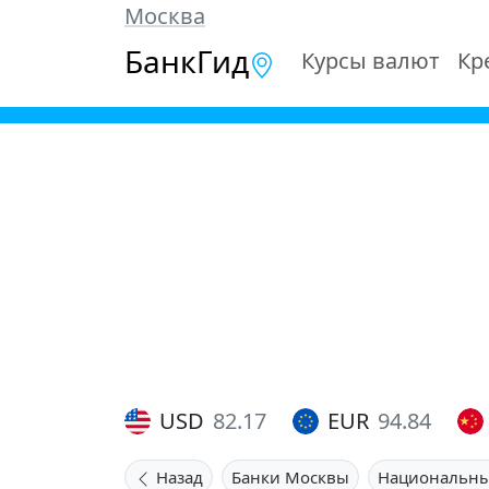
Москва
БанкГид
Курсы валют
Кр
USD
82.17
EUR
94.84
Назад
Банки Москвы
Национальны