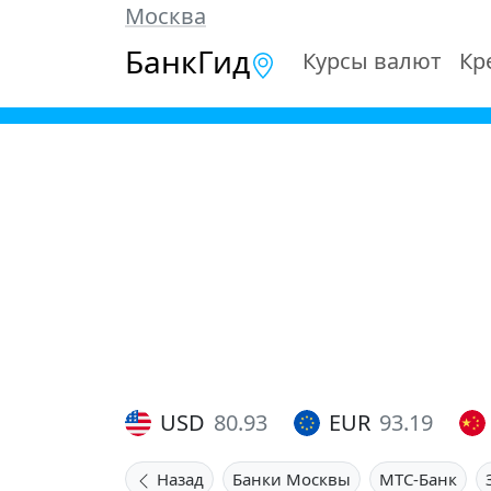
Москва
БанкГид
Курсы валют
Кр
USD
80.93
EUR
93.19
Назад
Банки Москвы
МТС-Банк