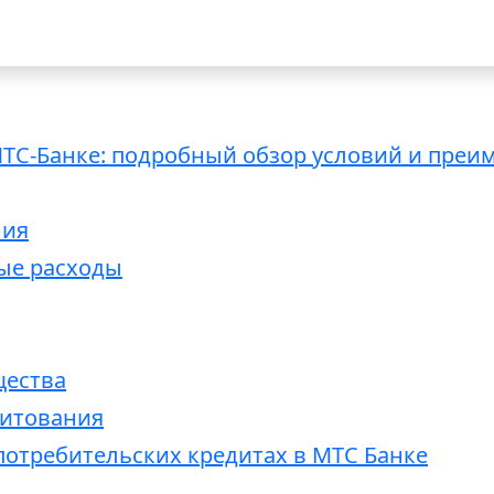
ТС-Банке: подробный обзор условий и преи
ния
ые расходы
щества
дитования
потребительских кредитах в МТС Банке