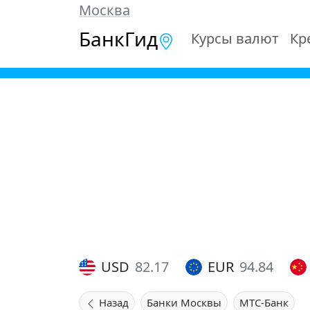
Москва
БанкГид
Курсы валют
Кр
USD
82.17
EUR
94.84
Назад
Банки Москвы
МТС-Банк