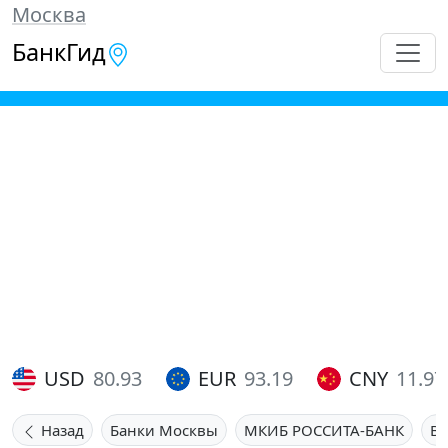
Москва
БанкГид
USD
80.93
EUR
93.19
CNY
11.97
Назад
Банки Москвы
МКИБ РОССИТА-БАНК
В