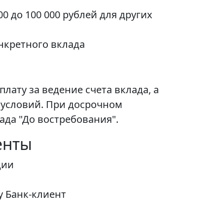
0 до 100 000 рублей для других
онкретного вклада
лату за ведение счета вклада, а
 условий. При досрочном
да "До востребования".
енты
ции
у Банк-клиент