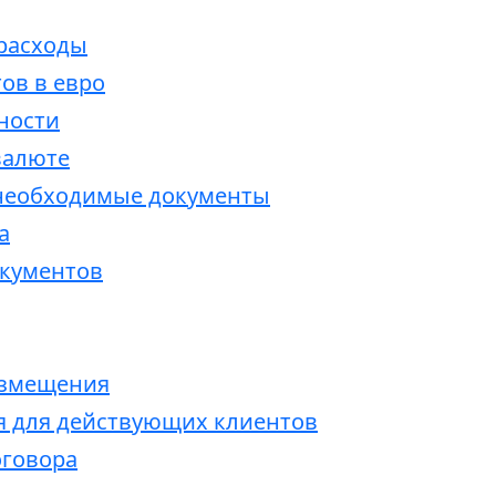
расходы
ов в евро
ности
валюте
 необходимые документы
а
кументов
азмещения
 для действующих клиентов
оговора