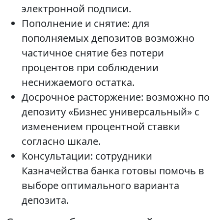
электронной подписи.
Пополнение и снятие: для
пополняемых депозитов возможно
частичное снятие без потери
процентов при соблюдении
неснижаемого остатка.
Досрочное расторжение: возможно по
депозиту «Бизнес универсальный» с
изменением процентной ставки
согласно шкале.
Консультации: сотрудники
Казначейства банка готовы помочь в
выборе оптимального варианта
депозита.