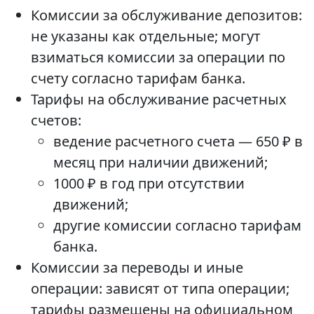
Комиссии за обслуживание депозитов:
не указаны как отдельные; могут
взиматься комиссии за операции по
счету согласно тарифам банка.
Тарифы на обслуживание расчетных
счетов:
ведение расчетного счета — 650 ₽ в
месяц при наличии движений;
1000 ₽ в год при отсутствии
движений;
другие комиссии согласно тарифам
банка.
Комиссии за переводы и иные
операции: зависят от типа операции;
тарифы размещены на официальном