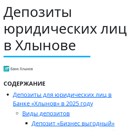
Депозиты
юридических лиц
в Хлынове
СОДЕРЖАНИЕ
Депозиты для юридических лиц в
Банке «Хлынов» в 2025 году
Виды депозитов
Депозит «Бизнес выгодный»