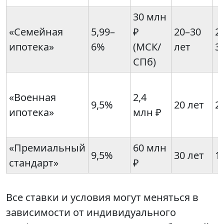
30 млн
«Семейная
5,99–
₽
20–30
2
ипотека»
6%
(МСК/
лет
3
СПб)
«Военная
2,4
9,5%
20 лет
2
ипотека»
млн ₽
«Премиальный
60 млн
9,5%
30 лет
1
стандарт»
₽
Все ставки и условия могут меняться в
зависимости от индивидуального