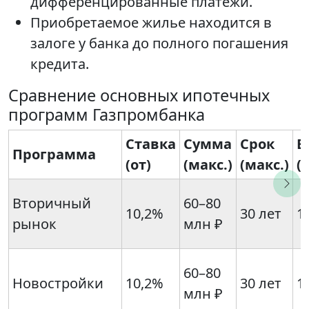
дифференцированные платежи.
Приобретаемое жилье находится в
залоге у банка до полного погашения
кредита.
Сравнение основных ипотечных
программ Газпромбанка
Ставка
Сумма
Срок
В
Программа
(от)
(макс.)
(макс.)
(
Вторичный
60–80
10,2%
30 лет
1
рынок
млн ₽
60–80
Новостройки
10,2%
30 лет
1
млн ₽