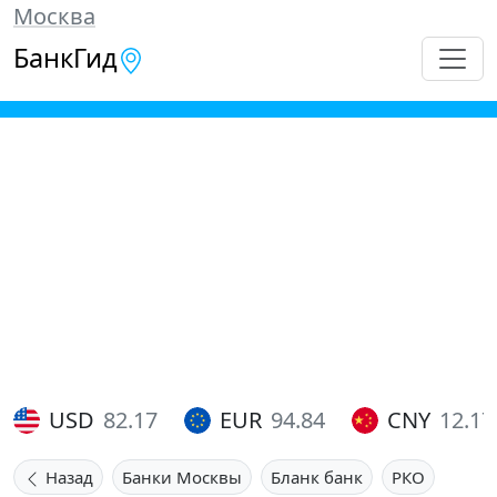
Москва
БанкГид
USD
82.17
EUR
94.84
CNY
12.17
Назад
Банки Москвы
Бланк банк
РКО