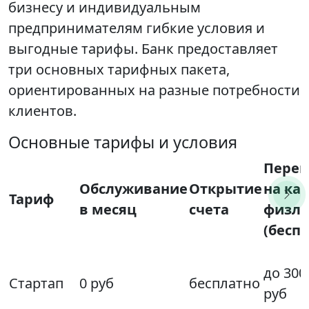
бизнесу и индивидуальным
предпринимателям гибкие условия и
выгодные тарифы. Банк предоставляет
три основных тарифных пакета,
ориентированных на разные потребности
клиентов.
Основные тарифы и условия
Пере
Обслуживание
Открытие
на ка
Тариф
в месяц
счета
физл
(бесп
до 300
Стартап
0 руб
бесплатно
руб