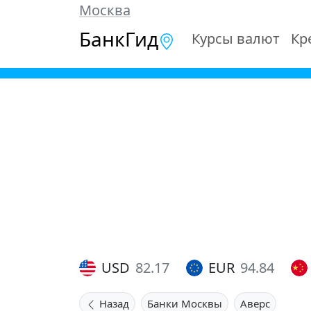
Москва
БанкГид
Курсы валют
Кр
USD
82.17
EUR
94.84
Назад
Банки Москвы
Аверс