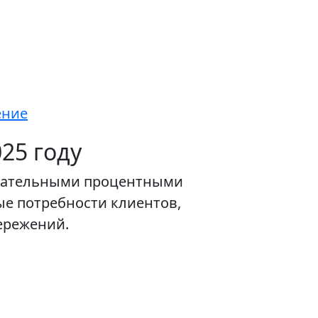
ение
25 году
лекательными процентными
ые потребности клиентов,
ережений.