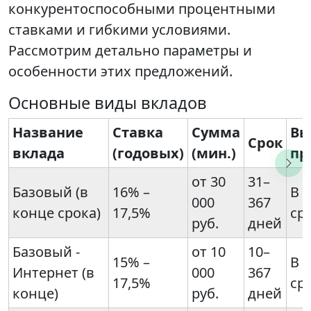
конкурентоспособными процентными
ставками и гибкими условиями.
Рассмотрим детально параметры и
особенности этих предложений.
Основные виды вкладов
Название
Ставка
Сумма
Вы
Срок
вклада
(годовых)
(мин.)
пр
от 30
31–
Базовый (в
16% –
В 
000
367
конце срока)
17,5%
ср
руб.
дней
Базовый -
от 10
10–
15% –
В 
Интернет (в
000
367
17,5%
ср
конце)
руб.
дней