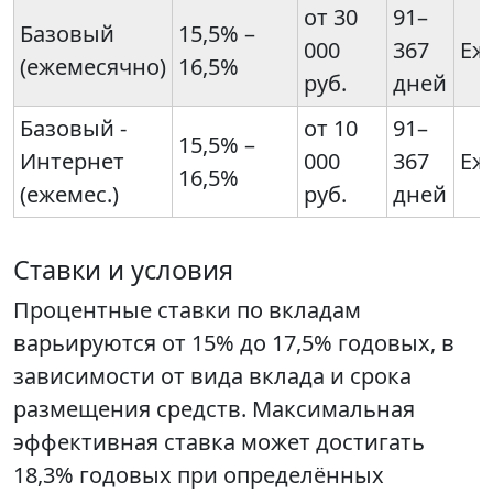
от 30
91–
Базовый
15,5% –
000
367
Еж
(ежемесячно)
16,5%
руб.
дней
Базовый -
от 10
91–
15,5% –
Интернет
000
367
Еж
16,5%
(ежемес.)
руб.
дней
Ставки и условия
Процентные ставки по вкладам
варьируются от 15% до 17,5% годовых, в
зависимости от вида вклада и срока
размещения средств. Максимальная
эффективная ставка может достигать
18,3% годовых при определённых