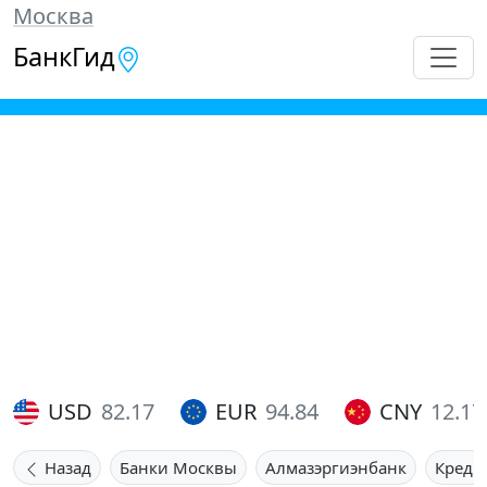
Москва
БанкГид
USD
82.17
EUR
94.84
CNY
12.17
Назад
Банки Москвы
Алмазэргиэнбанк
Креди