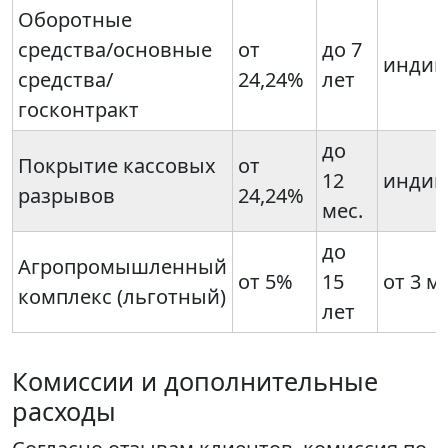
Оборотные
средства/основные
от
до 7
индив
средства/
24,24%
лет
госконтракт
до
Покрытие кассовых
от
12
индив
разрывов
24,24%
мес.
до
Агропромышленный
от 5%
15
от 3 м
комплекс (льготный)
лет
Комиссии и дополнительные
расходы