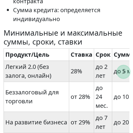
контракта
Сумма кредита: определяется
индивидуально
Минимальные и максимальные
суммы, сроки, ставки
Продукт/Цель
Ставка
Срок
Сумм
Легкий 2.0 (без
до 2
28%
до 5 м
залога, онлайн)
лет
до
Беззалоговый для
от 28%
24
до 10 
торговли
мес.
до 7
На развитие бизнеса
от 29%
до 20 
лет