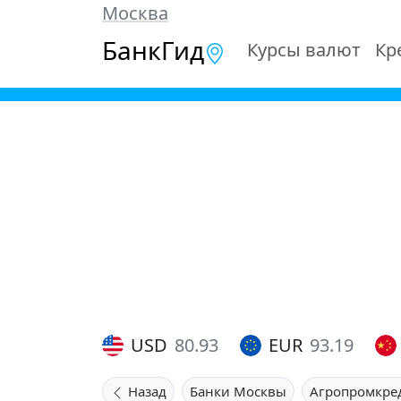
Москва
БанкГид
Курсы валют
Кр
USD
80.93
EUR
93.19
Назад
Банки Москвы
Агропромкре