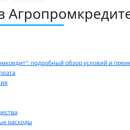
в Агропромкредит
омкредит": подробный обзор условий и пре
плата
ния
щества
ые расходы