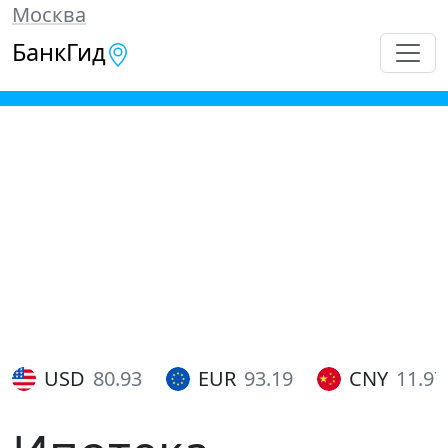
Москва
БанкГид
USD
80.93
EUR
93.19
CNY
11.97