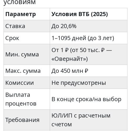
условиям
Параметр
Условия ВТБ (2025)
Ставка
До 20,6%
Срок
1–1095 дней (до 3 лет)
От 1 ₽ (от 50 тыс. ₽ —
Мин. сумма
«Овернайт»)
Макс. сумма
До 450 млн ₽
Комиссии
Не предусмотрены
Выплата
В конце срока/на выбор
процентов
ЮЛ/ИП с расчетным
Требования
счетом