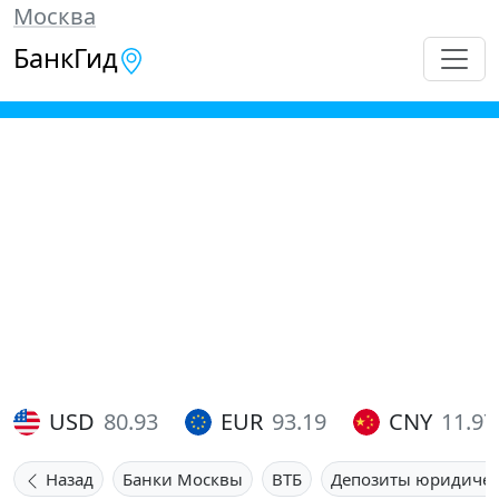
Москва
БанкГид
USD
80.93
EUR
93.19
CNY
11.97
Назад
Банки Москвы
ВТБ
Депозиты юридичес