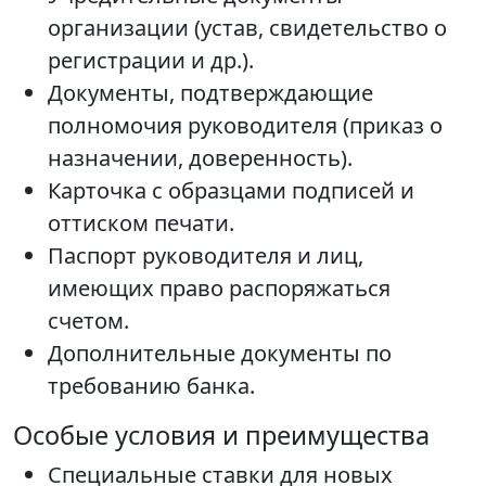
организации (устав, свидетельство о
регистрации и др.).
Документы, подтверждающие
полномочия руководителя (приказ о
назначении, доверенность).
Карточка с образцами подписей и
оттиском печати.
Паспорт руководителя и лиц,
имеющих право распоряжаться
счетом.
Дополнительные документы по
требованию банка.
Особые условия и преимущества
Специальные ставки для новых