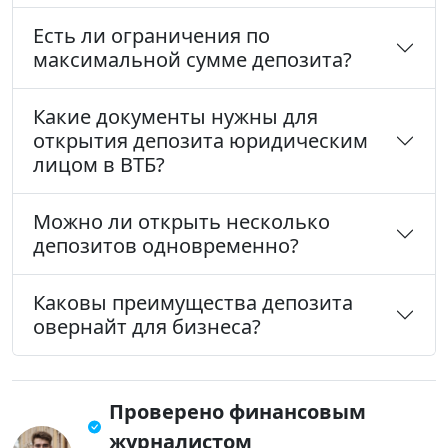
Есть ли ограничения по
максимальной сумме депозита?
Какие документы нужны для
открытия депозита юридическим
лицом в ВТБ?
Можно ли открыть несколько
депозитов одновременно?
Каковы преимущества депозита
овернайт для бизнеса?
Проверено финансовым
журналистом