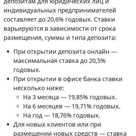
депозитам для юридических лиц и
индивидуальных предпринимателей
составляет до 20,6% годовых. Ставки
варьируются в зависимости от срока
размещения, суммы и типа депозита:
При открытии депозита онлайн —
максимальная ставка до 20,5%
годовых.
При открытии в офисе банка ставки
несколько ниже:
На 3 месяца — 19,85% годовых.
На 6 месяцев — 19,71% годовых.
На год — 18,76% годовых.
Для новых клиентов или при
размещении новых средств — ставка