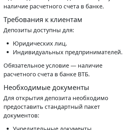
наличие расчетного счета в банке.
Требования к клиентам
Депозиты доступны для:
Юридических лиц.
Индивидуальных предпринимателей.
Обязательное условие — наличие
расчетного счета в банке ВТБ.
Необходимые документы
Для открытия депозита необходимо
предоставить стандартный пакет
документов:
Учредительные документы