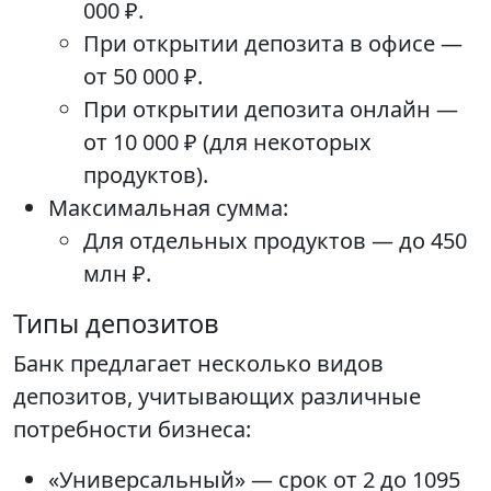
000 ₽.
При открытии депозита в офисе —
от 50 000 ₽.
При открытии депозита онлайн —
от 10 000 ₽ (для некоторых
продуктов).
Максимальная сумма:
Для отдельных продуктов — до 450
млн ₽.
Типы депозитов
Банк предлагает несколько видов
депозитов, учитывающих различные
потребности бизнеса:
«Универсальный» — срок от 2 до 1095