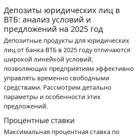
Депозиты юридических лиц в
ВТБ: анализ условий и
предложений на 2025 год
Депозитные продукты для юридических
лиц от банка ВТБ в 2025 году отличаются
широкой линейкой условий,
позволяющих предприятиям эффективно
управлять временно свободными
средствами. Рассмотрим детально
параметры и особенности этих
предложений.
Процентные ставки
Максимальная процентная ставка по