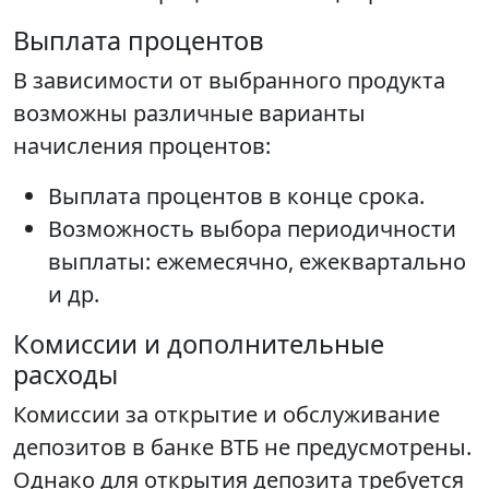
Выплата процентов
В зависимости от выбранного продукта
возможны различные варианты
начисления процентов:
Выплата процентов в конце срока.
Возможность выбора периодичности
выплаты: ежемесячно, ежеквартально
и др.
Комиссии и дополнительные
расходы
Комиссии за открытие и обслуживание
депозитов в банке ВТБ не предусмотрены.
Однако для открытия депозита требуется