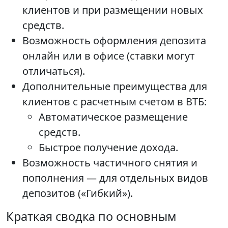
клиентов и при размещении новых
средств.
Возможность оформления депозита
онлайн или в офисе (ставки могут
отличаться).
Дополнительные преимущества для
клиентов с расчетным счетом в ВТБ:
Автоматическое размещение
средств.
Быстрое получение дохода.
Возможность частичного снятия и
пополнения — для отдельных видов
депозитов («Гибкий»).
Краткая сводка по основным