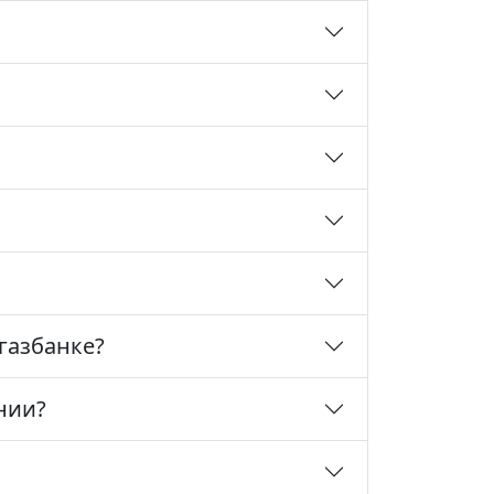
газбанке?
нии?