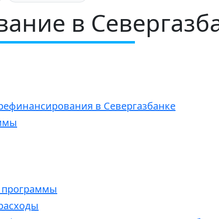
ание в Севергазб
 рефинансирования в Севергазбанке
ммы
а программы
расходы