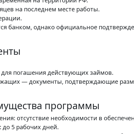
 временная на территории РФ.
сяцев на последнем месте работы.
ерации.
тся банком, однако официальное подтвержде
енты
 для погашения действующих займов.
ужащих — документы, подтверждающие разме
мущества программы
ия: отсутствие необходимости в обеспечен
 до 5 рабочих дней.