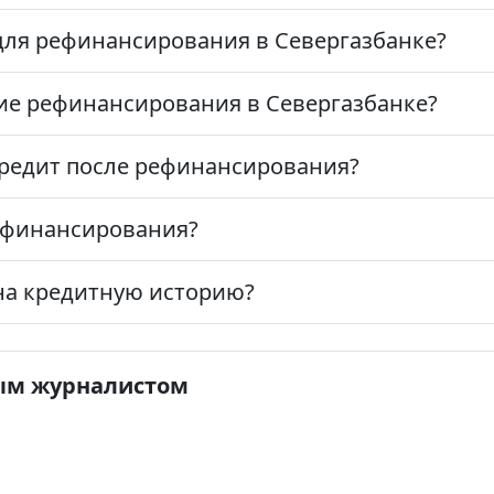
для рефинансирования в Севергазбанке?
ие рефинансирования в Севергазбанке?
кредит после рефинансирования?
рефинансирования?
на кредитную историю?
ым журналистом