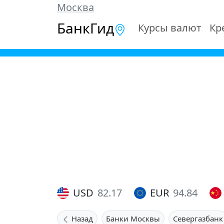
Москва
БанкГид
Курсы валют
Кр
USD
82.17
EUR
94.84
Назад
Банки Москвы
Севергазбанк