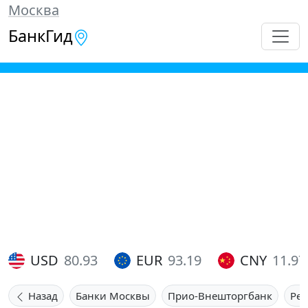
Москва
БанкГид
USD
80.93
EUR
93.19
CNY
11.97
Назад
Банки Москвы
Прио-Внешторгбанк
Ре