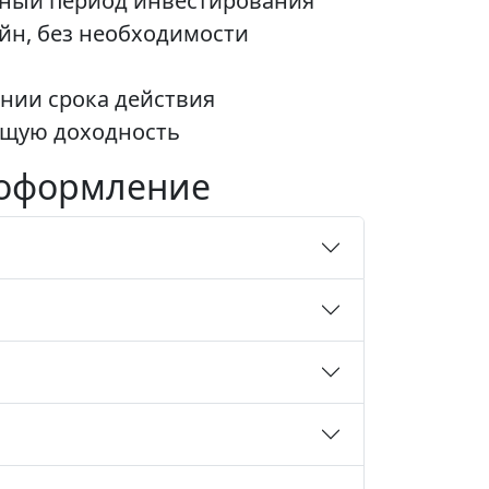
льный период инвестирования
йн, без необходимости
нии срока действия
бщую доходность
, оформление