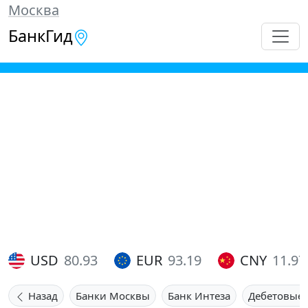
Москва
БанкГид
USD
80.93
EUR
93.19
CNY
11.97
Назад
Банки Москвы
Банк Интеза
Дебетовые 