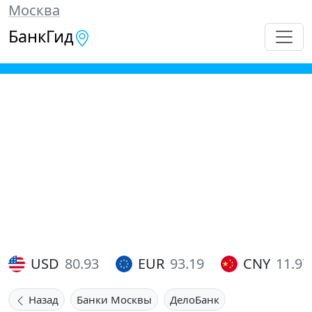
Москва
БанкГид
USD
80.93
EUR
93.19
CNY
11.97
Назад
Банки Москвы
ДелоБанк