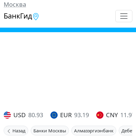
Москва
БанкГид
USD
80.93
EUR
93.19
CNY
11.97
Назад
Банки Москвы
Алмазэргиэнбанк
Дебет