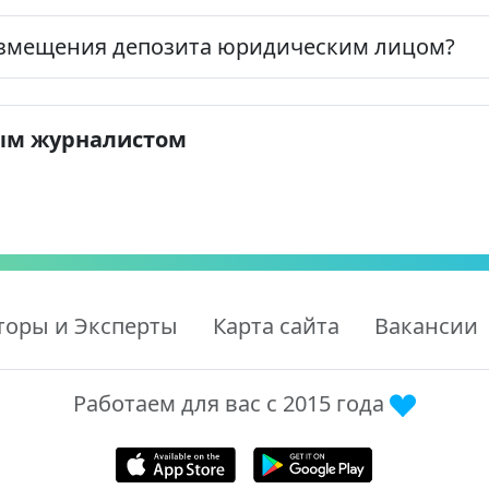
азмещения депозита юридическим лицом?
ым журналистом
торы и Эксперты
Карта сайта
Вакансии
Работаем для вас с 2015 года