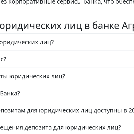
ез корпоративные сервисы банка, что обес
 юридических лиц в банке А
 юридических лиц?
с?
иты юридических лиц?
 Банка?
епозитам для юридических лиц доступны в 20
ещения депозита для юридических лиц?