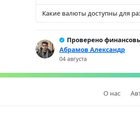
Какие валюты доступны для р
Проверено финансов
Абрамов Александр
04 августа
О нас
Ав