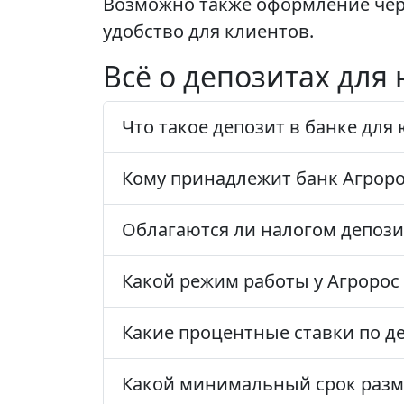
Возможно также оформление чер
удобство для клиентов.
Всё о депозитах для
Что такое депозит в банке для
Кому принадлежит банк Агроро
Облагаются ли налогом депоз
Какой режим работы у Агророс
Какие процентные ставки по д
Какой минимальный срок разм