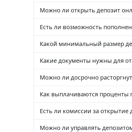
Можно ли открыть депозит он
Есть ли возможность пополнени
Какой минимальный размер де
Какие документы нужны для о
Можно ли досрочно расторгнут
Как выплачиваются проценты 
Есть ли комиссии за открытие
Можно ли управлять депозитом