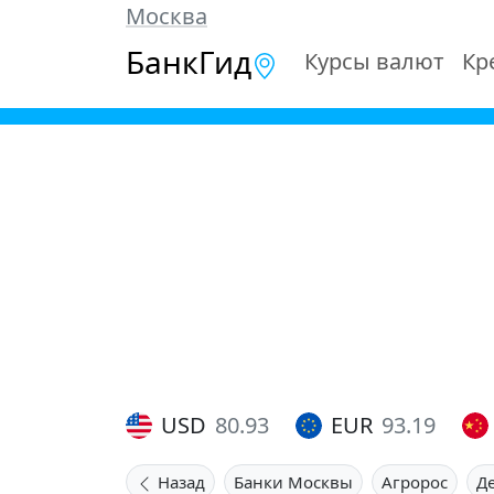
Москва
БанкГид
Курсы валют
Кр
USD
80.93
EUR
93.19
Назад
Банки Москвы
Агророс
Д